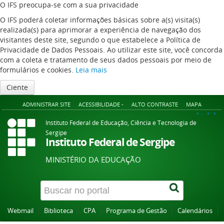
O IFS preocupa-se com a sua privacidade
O IFS poderá coletar informações básicas sobre a(s) visita(s)
realizada(s) para aprimorar a experiência de navegação dos
visitantes deste site, segundo o que estabelece a Política de
Privacidade de Dados Pessoais. Ao utilizar este site, você concorda
com a coleta e tratamento de seus dados pessoais por meio de
formulários e cookies.
Leia mais
Ciente
ADMINISTRAR SITE
ACESSIBILIDADE -
ALTO CONTRASTE
MAPA
A+
A
A-
Instituto Federal de Educação, Ciência e Tecnologia de
Sergipe
Instituto Federal de Sergipe
MINISTÉRIO DA EDUCAÇÃO
Webmail
Biblioteca
CPA
Programa de Gestão
Calendários