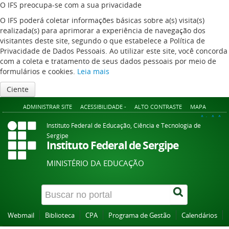
O IFS preocupa-se com a sua privacidade
O IFS poderá coletar informações básicas sobre a(s) visita(s)
realizada(s) para aprimorar a experiência de navegação dos
visitantes deste site, segundo o que estabelece a Política de
Privacidade de Dados Pessoais. Ao utilizar este site, você concorda
com a coleta e tratamento de seus dados pessoais por meio de
formulários e cookies.
Leia mais
Ciente
ADMINISTRAR SITE
ACESSIBILIDADE -
ALTO CONTRASTE
MAPA
A+
A
A-
Instituto Federal de Educação, Ciência e Tecnologia de
Sergipe
Instituto Federal de Sergipe
MINISTÉRIO DA EDUCAÇÃO
Webmail
Biblioteca
CPA
Programa de Gestão
Calendários