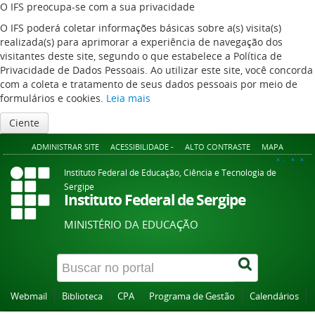
O IFS preocupa-se com a sua privacidade
O IFS poderá coletar informações básicas sobre a(s) visita(s)
realizada(s) para aprimorar a experiência de navegação dos
visitantes deste site, segundo o que estabelece a Política de
Privacidade de Dados Pessoais. Ao utilizar este site, você concorda
com a coleta e tratamento de seus dados pessoais por meio de
formulários e cookies.
Leia mais
Ciente
ADMINISTRAR SITE
ACESSIBILIDADE -
ALTO CONTRASTE
MAPA
A+
A
A-
Instituto Federal de Educação, Ciência e Tecnologia de
Sergipe
Instituto Federal de Sergipe
MINISTÉRIO DA EDUCAÇÃO
Webmail
Biblioteca
CPA
Programa de Gestão
Calendários