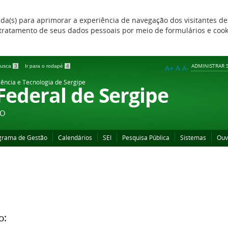
zada(s) para aprimorar a experiência de navegação dos visitantes de
 e tratamento de seus dados pessoais por meio de formulários e coo
ADMINISTRAR S
 busca
3
Ir para o rodapé
4
A+
A
A-
iência e Tecnologia de Sergipe
 Federal de Sergipe
ÃO
grama de Gestão
Calendários
SEI
Pesquisa Pública
Sistemas
Ouv
o: