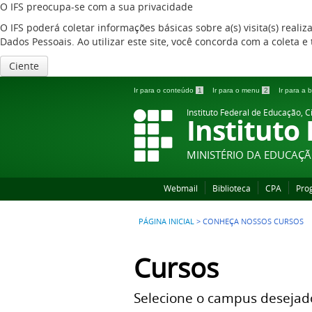
O IFS preocupa-se com a sua privacidade
O IFS poderá coletar informações básicas sobre a(s) visita(s) reali
Dados Pessoais. Ao utilizar este site, você concorda com a coleta
Ciente
Ir para o conteúdo
1
Ir para o menu
2
Ir para a
Instituto Federal de Educação, C
Instituto
MINISTÉRIO DA EDUCAÇ
Webmail
Biblioteca
CPA
Pro
PÁGINA INICIAL
>
CONHEÇA NOSSOS CURSOS
Cursos
Selecione o campus desejad