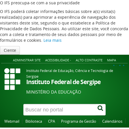
O IFS preocupa-se com a sua privacidade
O IFS poderá coletar informações básicas sobre a(s) visita(s)
realizada(s) para aprimorar a experiência de navegação dos
visitantes deste site, segundo o que estabelece a Política de
Privacidade de Dados Pessoais. Ao utilizar este site, você concorda
com a coleta e tratamento de seus dados pessoais por meio de
formulários e cookies.
Leia mais
Ciente
ADMINISTRAR SITE
ACESSIBILIDADE -
ALTO CONTRASTE
MAPA
A+
A
A-
Instituto Federal de Educação, Ciência e Tecnologia de
Sergipe
Instituto Federal de Sergipe
MINISTÉRIO DA EDUCAÇÃO
Webmail
Biblioteca
CPA
Programa de Gestão
Calendários