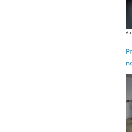
Ao 
P
n