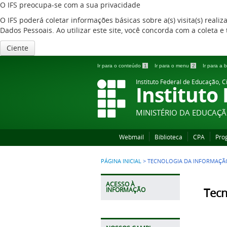
O IFS preocupa-se com a sua privacidade
O IFS poderá coletar informações básicas sobre a(s) visita(s) reali
Dados Pessoais. Ao utilizar este site, você concorda com a coleta
Ciente
Ir para o conteúdo
1
Ir para o menu
2
Ir para a
Instituto Federal de Educação, C
Instituto
MINISTÉRIO DA EDUCAÇ
Webmail
Biblioteca
CPA
Pro
PÁGINA INICIAL
>
TECNOLOGIA DA INFORMAÇÃ
ACESSO À
Tecn
INFORMAÇÃO