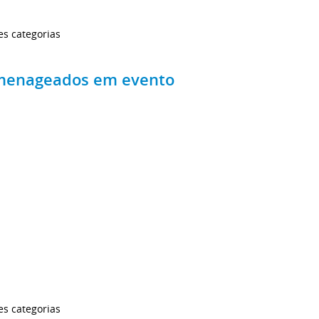
es categorias
homenageados em evento
es categorias