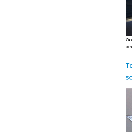
Oc
am
T
so