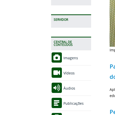
SERVIDOR
CENTRAL DE
CONTEÚDOS
Im
Imagens
P
Vídeos
d
Áudios
Ap
edu
Publicações
P