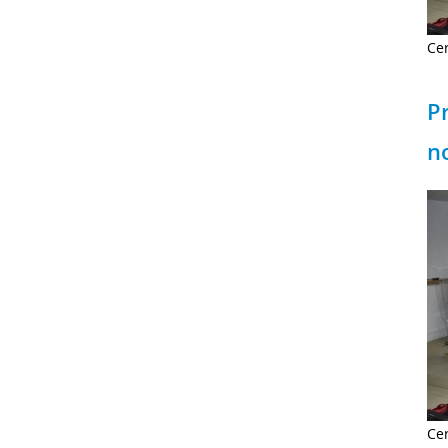
Ce
P
n
Ce