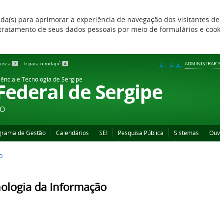
zada(s) para aprimorar a experiência de navegação dos visitantes de
 e tratamento de seus dados pessoais por meio de formulários e coo
ADMINISTRAR S
 busca
3
Ir para o rodapé
4
A+
A
A-
iência e Tecnologia de Sergipe
 Federal de Sergipe
ÃO
grama de Gestão
Calendários
SEI
Pesquisa Pública
Sistemas
Ouv
O
ologia da Informação