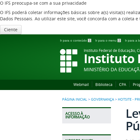
O IFS preocupa-se com a sua privacidade
O IFS poderá coletar informações básicas sobre a(s) visita(s) reali
Dados Pessoais. Ao utilizar este site, você concorda com a coleta
Ciente
Ir para o conteúdo
1
Ir para o menu
2
Ir para a
Instituto Federal de Educação, C
Instituto
MINISTÉRIO DA EDUCAÇ
Webmail
Biblioteca
CPA
Pro
PÁGINA INICIAL
>
GOVERNANÇA
>
HOTSITE - P
Le
ACESSO À
INFORMAÇÃO
Pú