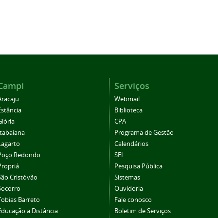
Campi
Serviços
Aracaju
Webmail
Estância
Biblioteca
Glória
CPA
Itabaiana
Programa de Gestão
Lagarto
Calendários
Poço Redondo
SEI
Propriá
Pesquisa Pública
São Cristóvão
Sistemas
Socorro
Ouvidoria
Tobias Barreto
Fale conosco
Educação a Distância
Boletim de Serviços