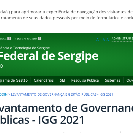
zada(s) para aprimorar a experiência de navegação dos visitantes de
 e tratamento de seus dados pessoais por meio de formulários e coo
ADMINISTRAR S
 busca
3
Ir para o rodapé
4
A+
A
A-
iência e Tecnologia de Sergipe
 Federal de Sergipe
ÃO
grama de Gestão
Calendários
SEI
Pesquisa Pública
Sistemas
Ouv
RODIN
>
LEVANTAMENTO DE GOVERNANÇA E GESTÃO PÚBLICAS - IGG 2021
vantamento de Governanç
blicas - IGG 2021