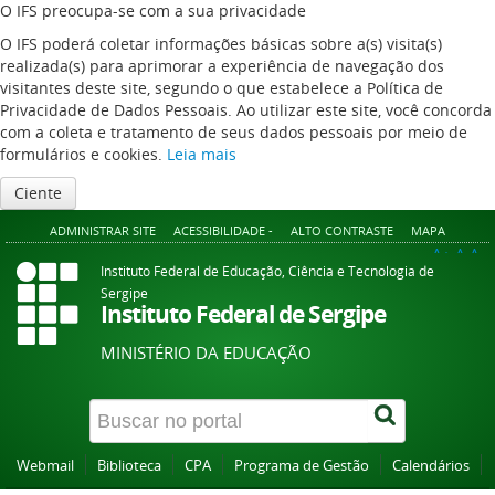
O IFS preocupa-se com a sua privacidade
O IFS poderá coletar informações básicas sobre a(s) visita(s)
realizada(s) para aprimorar a experiência de navegação dos
visitantes deste site, segundo o que estabelece a Política de
Privacidade de Dados Pessoais. Ao utilizar este site, você concorda
com a coleta e tratamento de seus dados pessoais por meio de
formulários e cookies.
Leia mais
Ciente
ADMINISTRAR SITE
ACESSIBILIDADE -
ALTO CONTRASTE
MAPA
A+
A
A-
Instituto Federal de Educação, Ciência e Tecnologia de
Sergipe
Instituto Federal de Sergipe
MINISTÉRIO DA EDUCAÇÃO
Webmail
Biblioteca
CPA
Programa de Gestão
Calendários