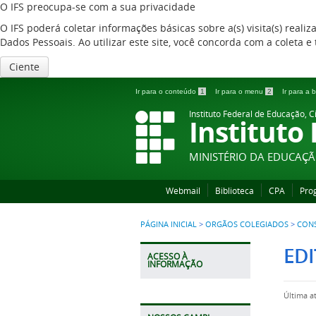
O IFS preocupa-se com a sua privacidade
O IFS poderá coletar informações básicas sobre a(s) visita(s) reali
Dados Pessoais. Ao utilizar este site, você concorda com a coleta
Ciente
Ir para o conteúdo
1
Ir para o menu
2
Ir para a
Instituto Federal de Educação, C
Instituto
MINISTÉRIO DA EDUCAÇ
Webmail
Biblioteca
CPA
Pro
PÁGINA INICIAL
>
ORGÃOS COLEGIADOS
>
CONS
EDI
ACESSO À
INFORMAÇÃO
Última a