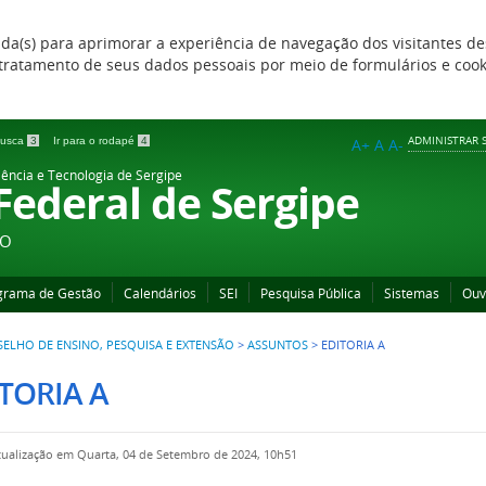
zada(s) para aprimorar a experiência de navegação dos visitantes de
 e tratamento de seus dados pessoais por meio de formulários e coo
ADMINISTRAR S
 busca
3
Ir para o rodapé
4
A+
A
A-
iência e Tecnologia de Sergipe
 Federal de Sergipe
ÃO
grama de Gestão
Calendários
SEI
Pesquisa Pública
Sistemas
Ouv
ELHO DE ENSINO, PESQUISA E EXTENSÃO
>
ASSUNTOS
>
EDITORIA A
TORIA A
tualização em Quarta, 04 de Setembro de 2024, 10h51