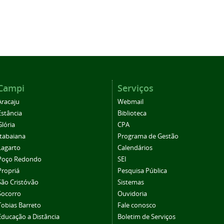
Campi
Serviços
Aracaju
Webmail
Estância
Biblioteca
Glória
CPA
Itabaiana
Programa de Gestão
Lagarto
Calendários
Poço Redondo
SEI
Propriá
Pesquisa Pública
São Cristóvão
Sistemas
Socorro
Ouvidoria
Tobias Barreto
Fale conosco
Educação a Distância
Boletim de Serviços