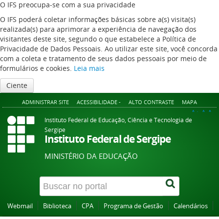
O IFS preocupa-se com a sua privacidade
O IFS poderá coletar informações básicas sobre a(s) visita(s)
realizada(s) para aprimorar a experiência de navegação dos
visitantes deste site, segundo o que estabelece a Política de
Privacidade de Dados Pessoais. Ao utilizar este site, você concorda
com a coleta e tratamento de seus dados pessoais por meio de
formulários e cookies.
Leia mais
Ciente
ADMINISTRAR SITE
ACESSIBILIDADE -
ALTO CONTRASTE
MAPA
A+
A
A-
Instituto Federal de Educação, Ciência e Tecnologia de
Sergipe
Instituto Federal de Sergipe
MINISTÉRIO DA EDUCAÇÃO
Webmail
Biblioteca
CPA
Programa de Gestão
Calendários