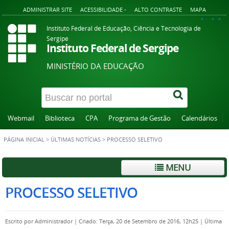
ADMINISTRAR SITE
ACESSIBILIDADE -
ALTO CONTRASTE
MAPA
A+
A
A-
Instituto Federal de Educação, Ciência e Tecnologia de
Sergipe
Instituto Federal de Sergipe
MINISTÉRIO DA EDUCAÇÃO
Webmail
Biblioteca
CPA
Programa de Gestão
Calendários
PÁGINA INICIAL
>
ÚLTIMAS NOTÍCIAS
>
PROCESSO SELETIVO
MENU
PROCESSO SELETIVO
Escrito por
Administrador
|
Criado: Terça, 20 de Setembro de 2016, 12h25
|
Última