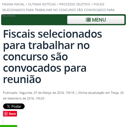
PÁGINA INICIAL
>
ÚLTIMAS NOTÍCIAS
>
PROCESSO SELETIVO
>
FISCAIS
SELECIONADOS PARA TRABALHAR NO CONCURSO SÃO CONVOCADOS PARA
REUNIÃO
MENU
Fiscais selecionados
para trabalhar no
concurso são
convocados para
reunião
Publicado: Segunda, 07 de Março de 2016, 15h18
|
Última atualização em Terça, 20
de Setembro de 2016, 15h25
Save