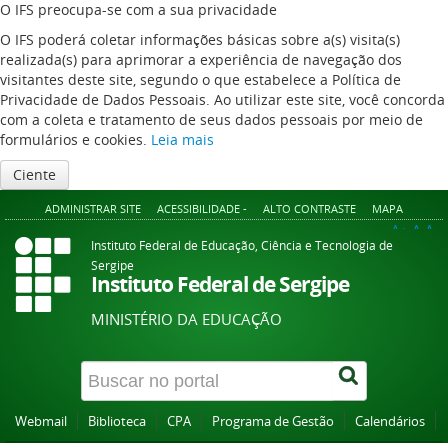
O IFS preocupa-se com a sua privacidade
O IFS poderá coletar informações básicas sobre a(s) visita(s)
realizada(s) para aprimorar a experiência de navegação dos
visitantes deste site, segundo o que estabelece a Política de
Privacidade de Dados Pessoais. Ao utilizar este site, você concorda
com a coleta e tratamento de seus dados pessoais por meio de
formulários e cookies.
Leia mais
Ciente
ADMINISTRAR SITE
ACESSIBILIDADE -
ALTO CONTRASTE
MAPA
A+
A
A-
Instituto Federal de Educação, Ciência e Tecnologia de
Sergipe
Instituto Federal de Sergipe
MINISTÉRIO DA EDUCAÇÃO
Webmail
Biblioteca
CPA
Programa de Gestão
Calendários