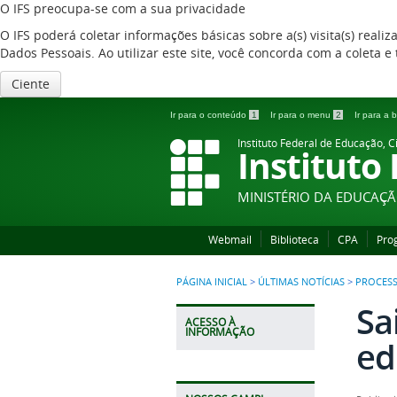
O IFS preocupa-se com a sua privacidade
O IFS poderá coletar informações básicas sobre a(s) visita(s) reali
Dados Pessoais. Ao utilizar este site, você concorda com a coleta
Ciente
Ir para o conteúdo
1
Ir para o menu
2
Ir para a
Instituto Federal de Educação, C
Instituto
MINISTÉRIO DA EDUCAÇ
Webmail
Biblioteca
CPA
Pro
PÁGINA INICIAL
>
ÚLTIMAS NOTÍCIAS
>
PROCESS
Sa
ACESSO À
INFORMAÇÃO
ed