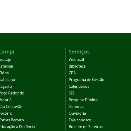
Campi
Serviços
Aracaju
Webmail
Estância
Biblioteca
Glória
CPA
Itabaiana
Programa de Gestão
Lagarto
Calendários
Poço Redondo
SEI
Propriá
Pesquisa Pública
São Cristóvão
Sistemas
Socorro
Ouvidoria
Tobias Barreto
Fale conosco
Educação a Distância
Boletim de Serviços