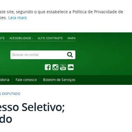
ste site, segundo o que estabelece a Política de Privacidade de
kies.
Leia mais
ITE
ACESSIBILIDADE -
ALTO CONTRASTE
MAPA
idoria
Fale conosco
Boletim de Serviços
IS DISPUTADO
sso Seletivo;
ado