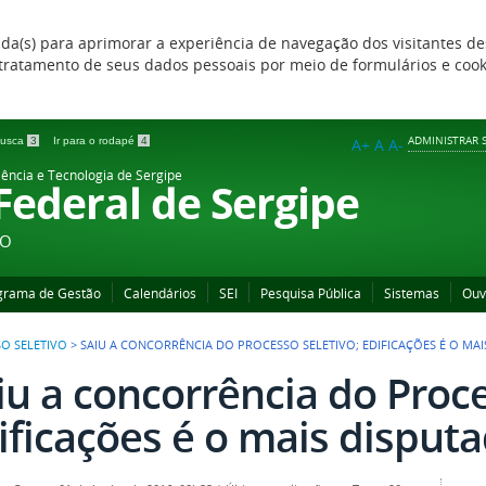
zada(s) para aprimorar a experiência de navegação dos visitantes de
 e tratamento de seus dados pessoais por meio de formulários e coo
ADMINISTRAR S
 busca
3
Ir para o rodapé
4
A+
A
A-
iência e Tecnologia de Sergipe
 Federal de Sergipe
ÃO
grama de Gestão
Calendários
SEI
Pesquisa Pública
Sistemas
Ouv
O SELETIVO
>
SAIU A CONCORRÊNCIA DO PROCESSO SELETIVO; EDIFICAÇÕES É O MA
iu a concorrência do Proce
ificações é o mais disput