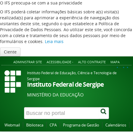
O IFS preocupa-se com a sua privacidade
O IFS poderá coletar informações básicas sobre a(s) visita(s)
realizada(s) para aprimorar a experiência de navegação dos
visitantes deste site, segundo o que estabelece a Política de
Privacidade de Dados Pessoais. Ao utilizar este site, você concorda
com a coleta e tratamento de seus dados pessoais por meio de
formulários e cookies.
Leia mais
Ciente
ADMINISTRAR SITE
ACESSIBILIDADE -
ALTO CONTRASTE
MAPA
A+
A
A-
Instituto Federal de Educação, Ciência e Tecnologia de
Sergipe
Instituto Federal de Sergipe
MINISTÉRIO DA EDUCAÇÃO
Webmail
Biblioteca
CPA
Programa de Gestão
Calendários