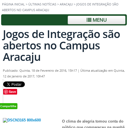
PÁGINA INICIAL
>
ÚLTIMAS NOTÍCIAS
>
ARACAJU
>
JOGOS DE INTEGRAÇÃO SÃO
ABERTOS NO CAMPUS ARACAJU
MENU
Jogos de Integração são
abertos no Campus
Aracaju
Publicado: Quinta, 18 de Fevereiro de 2016, 15h17
|
Última atualização em Quinta,
12 de Janeiro de 2017, 10h47
Save
O clima de alegria tomou conta do
público que compareceu na manhã