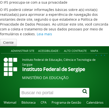
O IFS preocupa-se com a sua privacidade
O IFS poderá coletar informações básicas sobre a(s) visita(s)
realizada(s) para aprimorar a experiência de navegação dos
visitantes deste site, segundo o que estabelece a Política de
Privacidade de Dados Pessoais. Ao utilizar este site, você concorda
com a coleta e tratamento de seus dados pessoais por meio de
formulários e cookies.
Leia mais
Ciente
ADMINISTRAR SITE
ACESSIBILIDADE -
ALTO CONTRASTE
MAPA
A+
A
A-
Instituto Federal de Educação, Ciência e Tecnologia de
Sergipe
Instituto Federal de Sergipe
MINISTÉRIO DA EDUCAÇÃO
Webmail
Biblioteca
CPA
Programa de Gestão
Calendários