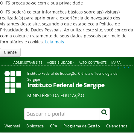
O IFS preocupa-se com a sua privacidade
O IFS poderá coletar informações básicas sobre a(s) visita(s)
realizada(s) para aprimorar a experiência de navegação dos
visitantes deste site, segundo o que estabelece a Política de
Privacidade de Dados Pessoais. Ao utilizar este site, você concorda
com a coleta e tratamento de seus dados pessoais por meio de
formulários e cookies.
Leia mais
Ciente
ADMINISTRAR SITE
ACESSIBILIDADE -
ALTO CONTRASTE
MAPA
A+
A
A-
Instituto Federal de Educação, Ciência e Tecnologia de
Sergipe
Instituto Federal de Sergipe
MINISTÉRIO DA EDUCAÇÃO
Webmail
Biblioteca
CPA
Programa de Gestão
Calendários