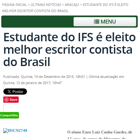
PÁGINA INICIAL
>
ÚLTIMAS NOTÍCIAS
>
ARACAJU
>
ESTUDANTE DO IFS É ELEITO
MELHOR ESCRITOR CONTISTA DO BRASIL
MENU
Estudante do IFS é eleito
melhor escritor contista
do Brasil
Publicado: Quinta, 10 de Dezembro de 2015, 18h01
|
Última atualização em
Quinta, 12 de Janeiro de 2017, 10h47
Save
O aluno Enzo Luiz Cunha Guedes, de
17 anos, do curso de Alimentos do