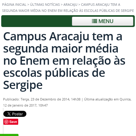
PÁGINA INICIAL
>
ÚLTIMAS NOTÍCIAS
>
ARACAJU
>
CAMPUS ARACAJU TEM A
SEGUNDA MAIOR MÉDIA NO ENEM EM RELAÇÃO ÀS ESCOLAS PÚBLICAS DE SERGIPE
MENU
Campus Aracaju tem a
segunda maior média
no Enem em relação às
escolas públicas de
Sergipe
Publicado: Terça, 23 de Dezembro de 2014, 14h38
|
Última atualização em Quinta,
12 de Janeiro de 2017, 10h47
Save