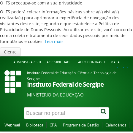
O IFS preocupa-se com a sua privacidade
O IFS poderá coletar informações básicas sobre a(s) visita(s)
realizada(s) para aprimorar a experiência de navegação dos
visitantes deste site, segundo o que estabelece a Política de
Privacidade de Dados Pessoais. Ao utilizar este site, você concorda
com a coleta e tratamento de seus dados pessoais por meio de
formulários e cookies.
Leia mais
Ciente
ADMINISTRAR SITE
ACESSIBILIDADE -
ALTO CONTRASTE
MAPA
A+
A
A-
Instituto Federal de Educação, Ciência e Tecnologia de
Sergipe
Instituto Federal de Sergipe
MINISTÉRIO DA EDUCAÇÃO
Webmail
Biblioteca
CPA
Programa de Gestão
Calendários