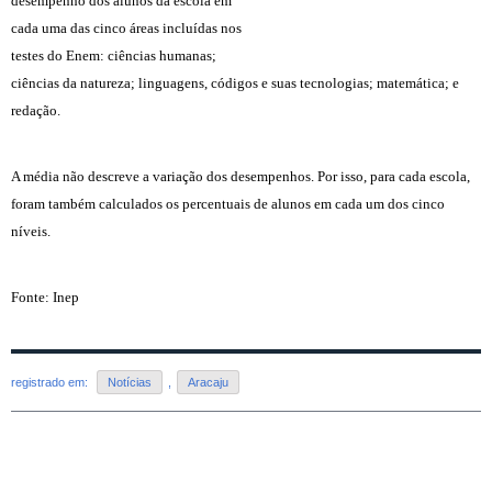
desempenho dos alunos da escola em
cada uma das cinco áreas incluídas nos
testes do Enem: ciências humanas;
ciências da natureza; linguagens, códigos e suas tecnologias; matemática; e
redação.
A média não descreve a variação dos desempenhos. Por isso, para cada escola,
foram também calculados os percentuais de alunos em cada um dos cinco
níveis.
Fonte: Inep
registrado em:
Notícias
,
Aracaju