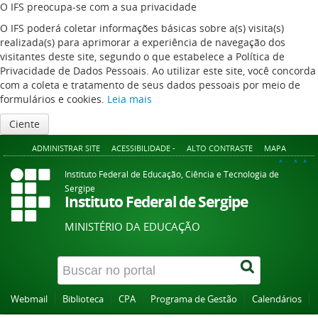
O IFS preocupa-se com a sua privacidade
O IFS poderá coletar informações básicas sobre a(s) visita(s)
realizada(s) para aprimorar a experiência de navegação dos
visitantes deste site, segundo o que estabelece a Política de
Privacidade de Dados Pessoais. Ao utilizar este site, você concorda
com a coleta e tratamento de seus dados pessoais por meio de
formulários e cookies.
Leia mais
Ciente
ADMINISTRAR SITE
ACESSIBILIDADE -
ALTO CONTRASTE
MAPA
A+
A
A-
Instituto Federal de Educação, Ciência e Tecnologia de
Sergipe
Instituto Federal de Sergipe
MINISTÉRIO DA EDUCAÇÃO
Webmail
Biblioteca
CPA
Programa de Gestão
Calendários