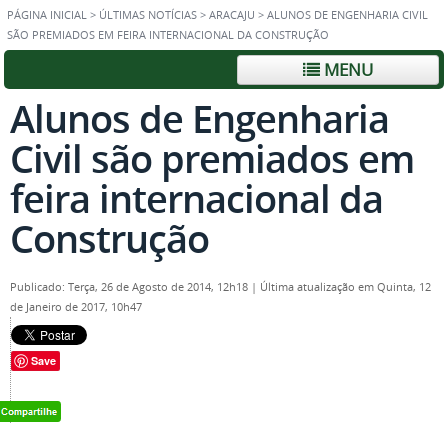
PÁGINA INICIAL
>
ÚLTIMAS NOTÍCIAS
>
ARACAJU
>
ALUNOS DE ENGENHARIA CIVIL
SÃO PREMIADOS EM FEIRA INTERNACIONAL DA CONSTRUÇÃO
MENU
Alunos de Engenharia
Civil são premiados em
feira internacional da
Construção
Publicado: Terça, 26 de Agosto de 2014, 12h18
|
Última atualização em Quinta, 12
de Janeiro de 2017, 10h47
Save