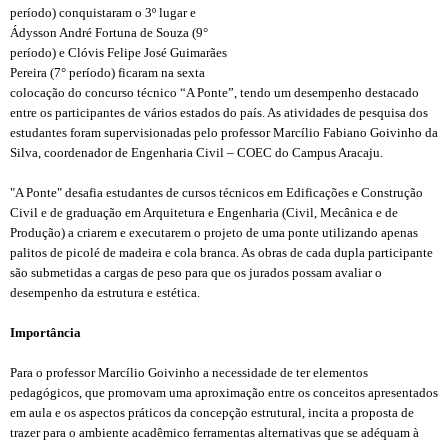
período) conquistaram o 3
º
lugar e
Á
dysson André Fortuna de Souza (9°
período) e Clóvis Felipe José Guimar
ã
es
Pereira (7° período) ficaram na sexta
coloca
çã
o do concurso técnico “A Ponte”, tendo um desempenho destacado
entre os participantes de vários estados do país.
As atividades de pesquisa dos
estudantes foram supervisionadas pelo professor Marcílio Fabiano Goivinho da
Silva, coordenador de Engenharia Civil – COEC do Campus Aracaju.
"A Ponte" desafia estudantes de cursos técnicos em Edifica
çõ
es e Constru
çã
o
Civil e de gradua
çã
o em Arquitetura e Engenharia (Civil, Mec
â
nica e de
Produ
çã
o) a criarem e executarem o projeto de uma ponte utilizando apenas
palitos de picolé de madeira e cola branca. As obras de cada dupla participante
s
ã
o submetidas a cargas de peso para que os jurados possam avaliar o
desempenho da estrutura e estética.
Import
ância
Para o professor Marcílio Goivinho a necessidade de ter elementos
pedagógicos, que promovam uma aproximação entre os conceitos apresentados
em aula e os aspectos práticos da concepção estrutural, incita a proposta de
trazer para o ambiente acadêmico ferramentas alternativas que se adéquam à