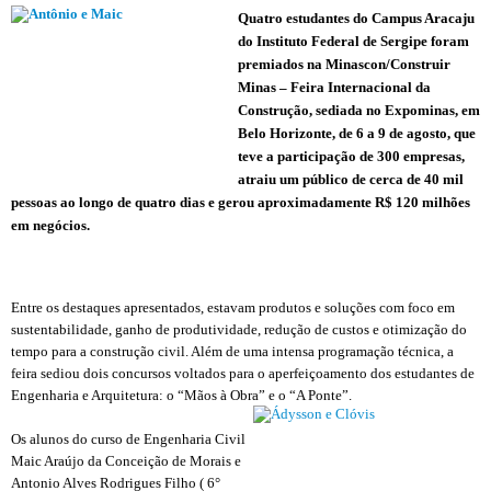
Quatro estudantes do Campus Aracaju
do Instituto Federal de Sergipe foram
premiados na
Minascon/Construir
Minas – Feira Internacional da
Constru
çã
o, sediada no Expominas, em
Belo Horizonte, de 6 a 9 de agosto, que
teve a participa
çã
o de 300 empresas,
atraiu um público de cerca de 40 mil
pessoas ao longo de quatro dias e gerou aproximadamente R$ 120 milh
õ
es
em negócios
.
Entre os destaques apresentados, estavam produtos e solu
çõ
es com foco em
sustentabilidade, ganho de produtividade, redu
çã
o de custos e otimiza
çã
o do
tempo para a constru
çã
o civil. Além de uma intensa programa
çã
o técnica, a
feira sediou dois concursos voltados para o aperfei
ç
oamento dos estudantes de
Engenharia e Arquitetura: o “M
ã
os à Obra” e o “A Ponte”.
Os alunos do curso de Engenharia Civil
Maic Araújo da
Concei
çã
o de Morais e
Antonio Alves
Rodrigues Filho
( 6°