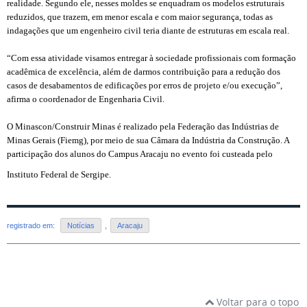
realidade. Segundo ele, nesses moldes se enquadram os modelos estruturais
reduzidos, que trazem, em menor escala e com maior segurança, todas as
indagações que um engenheiro civil teria diante de estruturas em escala real.
“Com essa atividade visamos entregar à sociedade profissionais com formação
acadêmica de excelência, além de darmos contribuição para a redução dos
casos de desabamentos de edificações por erros de projeto e/ou execução”,
afirma o coordenador de Engenharia Civil.
O Minascon/Construir Minas é realizado pela Federa
çã
o das Indústrias de
Minas Gerais (Fiemg), por meio de sua C
â
mara da Indústria da Constru
çã
o. A
participa
ção dos alunos do Campus Aracaju no evento foi custeada pelo
Instituto Federal de Sergipe.
registrado em:
Notícias
,
Aracaju
Voltar para o topo