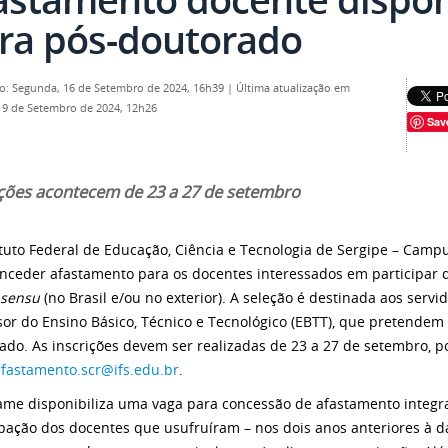
ra pós-doutorado
o: Segunda, 16 de Setembro de 2024, 16h39
|
Última atualização em
19 de Setembro de 2024, 12h26
Sav
ições acontecem de 23 a 27 de setembro
ituto Federal de Educação, Ciência e Tecnologia de Sergipe – Camp
onceder afastamento para os docentes interessados em participar
o sensu
(no Brasil e/ou no exterior). A seleção é destinada aos servi
sor do Ensino Básico, Técnico e Tecnológico (EBTT), que pretende
ado. As inscrições devem ser realizadas de 23 a 27 de setembro, 
afastamento.scr@ifs.edu.br
.
ame disponibiliza uma vaga para concessão de afastamento integra
ipação dos docentes que usufruíram – nos dois anos anteriores à d