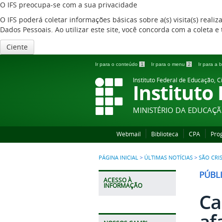
O IFS preocupa-se com a sua privacidade
O IFS poderá coletar informações básicas sobre a(s) visita(s) reali
Dados Pessoais. Ao utilizar este site, você concorda com a coleta
Ciente
Ir para o conteúdo
1
Ir para o menu
2
Ir para a
Instituto Federal de Educação, C
Instituto
MINISTÉRIO DA EDUCAÇ
Webmail
Biblioteca
CPA
Pro
PÁGINA INICIAL
>
ÚLTIMAS NOTÍCIAS
>
SÃO CRI
PÚBL
ACESSO À
INFORMAÇÃO
Ca
af