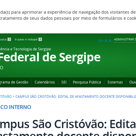
zada(s) para aprimorar a experiência de navegação dos visitantes de
 e tratamento de seus dados pessoais por meio de formulários e coo
ADMINISTRAR S
 busca
3
Ir para o rodapé
4
A+
A
A-
iência e Tecnologia de Sergipe
 Federal de Sergipe
ÃO
grama de Gestão
Calendários
SEI
Pesquisa Pública
Sistemas
Ouv
STÓVÃO
>
CAMPUS SÃO CRISTÓVÃO: EDITAL DE AFASTAMENTO DOCENTE DISPONIBIL
ICO INTERNO
mpus São Cristóvão: Edita
astamento docente disponi