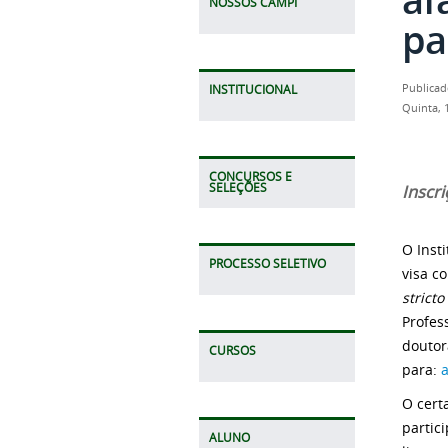
NOSSOS CAMPI
pa
Publicad
INSTITUCIONAL
Quinta, 
CONCURSOS E
SELEÇÕES
Inscr
O Inst
PROCESSO SELETIVO
visa c
strict
Profes
doutor
CURSOS
para:
O cert
partic
ALUNO