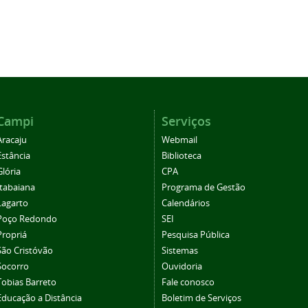
Campi
Serviços
Aracaju
Webmail
Estância
Biblioteca
Glória
CPA
Itabaiana
Programa de Gestão
Lagarto
Calendários
Poço Redondo
SEI
Propriá
Pesquisa Pública
São Cristóvão
Sistemas
Socorro
Ouvidoria
Tobias Barreto
Fale conosco
Educação a Distância
Boletim de Serviços