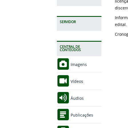
licenç
discen
Inform
SERVIDOR
edital.
Crono
CENTRAL DE
CONTEÚDOS
Imagens
Vídeos
Áudios
Publicações