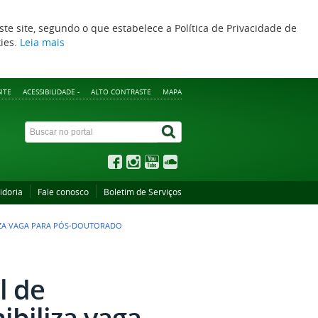
ste site, segundo o que estabelece a Política de Privacidade de
kies.
Leia mais
ITE
ACESSIBILIDADE -
ALTO CONTRASTE
MAPA
idoria
Fale conosco
Boletim de Serviços
IZA VAGA PARA PÓS-DOUTORADO
l de
biliza vaga