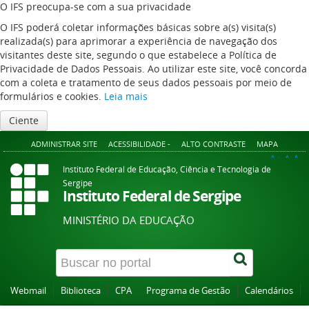
O IFS preocupa-se com a sua privacidade
O IFS poderá coletar informações básicas sobre a(s) visita(s)
realizada(s) para aprimorar a experiência de navegação dos
visitantes deste site, segundo o que estabelece a Política de
Privacidade de Dados Pessoais. Ao utilizar este site, você concorda
com a coleta e tratamento de seus dados pessoais por meio de
formulários e cookies.
Leia mais
Ciente
ADMINISTRAR SITE
ACESSIBILIDADE -
ALTO CONTRASTE
MAPA
A+
A
A-
Instituto Federal de Educação, Ciência e Tecnologia de
Sergipe
Instituto Federal de Sergipe
MINISTÉRIO DA EDUCAÇÃO
Webmail
Biblioteca
CPA
Programa de Gestão
Calendários