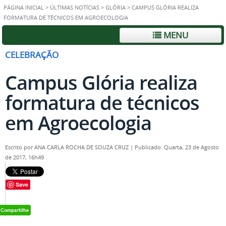
PÁGINA INICIAL
>
ÚLTIMAS NOTÍCIAS
>
GLÓRIA
>
CAMPUS GLÓRIA REALIZA
FORMATURA DE TÉCNICOS EM AGROECOLOGIA
MENU
CELEBRAÇÃO
Campus Glória realiza
formatura de técnicos
em Agroecologia
Escrito por
ANA CARLA ROCHA DE SOUZA CRUZ
|
Publicado: Quarta, 23 de Agosto
de 2017, 16h49
Save