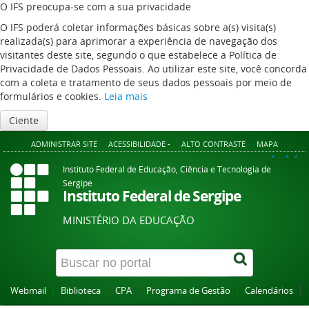
O IFS preocupa-se com a sua privacidade
O IFS poderá coletar informações básicas sobre a(s) visita(s)
realizada(s) para aprimorar a experiência de navegação dos
visitantes deste site, segundo o que estabelece a Política de
Privacidade de Dados Pessoais. Ao utilizar este site, você concorda
com a coleta e tratamento de seus dados pessoais por meio de
formulários e cookies.
Leia mais
Ciente
ADMINISTRAR SITE
ACESSIBILIDADE -
ALTO CONTRASTE
MAPA
A+
A
A-
Instituto Federal de Educação, Ciência e Tecnologia de
Sergipe
Instituto Federal de Sergipe
MINISTÉRIO DA EDUCAÇÃO
Webmail
Biblioteca
CPA
Programa de Gestão
Calendários