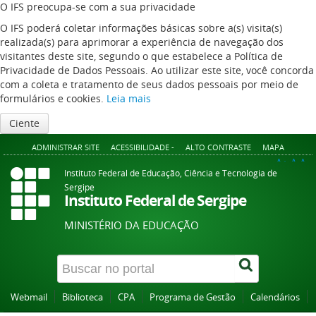
O IFS preocupa-se com a sua privacidade
O IFS poderá coletar informações básicas sobre a(s) visita(s)
realizada(s) para aprimorar a experiência de navegação dos
visitantes deste site, segundo o que estabelece a Política de
Privacidade de Dados Pessoais. Ao utilizar este site, você concorda
com a coleta e tratamento de seus dados pessoais por meio de
formulários e cookies.
Leia mais
Ciente
ADMINISTRAR SITE
ACESSIBILIDADE -
ALTO CONTRASTE
MAPA
A+
A
A-
Instituto Federal de Educação, Ciência e Tecnologia de
Sergipe
Instituto Federal de Sergipe
MINISTÉRIO DA EDUCAÇÃO
Webmail
Biblioteca
CPA
Programa de Gestão
Calendários