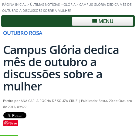
PÁGINA INICIAL
>
ÚLTIMAS NOTÍCIAS
>
GLÓRIA
>
CAMPUS GLÓRIA DEDICA MÊS DE
OUTUBRO A DISCUSSÕES SOBRE A MULHER
MENU
OUTUBRO ROSA
Campus Glória dedica
mês de outubro a
discussões sobre a
mulher
Escrito por
ANA CARLA ROCHA DE SOUZA CRUZ
|
Publicado: Sexta, 20 de Outubro
de 2017, 09h22
Save