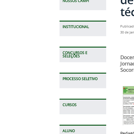
NOSSOS CAMPI
té
Publicad
INSTITUCIONAL
30 de Ja
CONCURSOS E
SELEÇÕES
Docen
Jorna
Socor
PROCESSO SELETIVO
CURSOS
ALUNO
Pedag