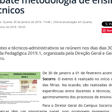
cnicos
o: Quarta, 30 de Janeiro de 2019, 11h46
|
Última atualização em Quarta,
neiro de 2019, 15h25
Sav
tes e técnicos-administrativos se reúnem nos dias dias 30
da Pedagógica 2019.1, organizada pela Direção Geral e G
ro.
De 30 de janeiro a 01 de fevereiro acon
Socorro
. O evento é realizado no início
das férias. Na ocasião, são realizadas d
experiências entre docentes e técnicos,
aprimoramento dos processos de ensino
Para o Diretor Geral do Campus Socorro,
ógicas têm um importante papel, pois promovem momentos 