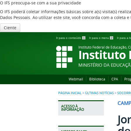
O IFS preocupa-se com a sua privacidade
O IFS poderá coletar informações básicas sobre a(s) visita(s) reali
Dados Pessoais. Ao utilizar este site, você concorda com a coleta
Ciente
Ir para o conteúdo
1
Ir para o menu
2
Ir para a
Instituto Federal de Educação, C
Instituto
MINISTÉRIO DA EDUCAÇ
Webmail
Biblioteca
CPA
Pro
PÁGINA INICIAL
>
ÚLTIMAS NOTÍCIAS
>
SOCORR
CAMP
ACESSO À
INFORMAÇÃO
Jo
de