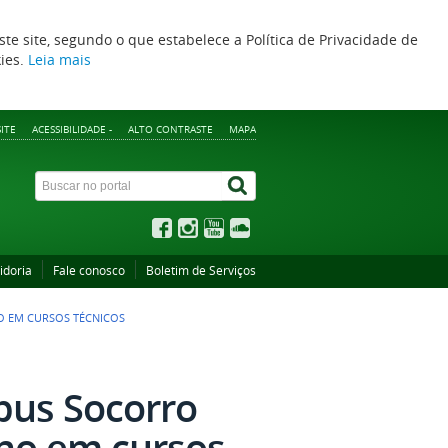
ste site, segundo o que estabelece a Política de Privacidade de
kies.
Leia mais
ITE
ACESSIBILIDADE -
ALTO CONTRASTE
MAPA
idoria
Fale conosco
Boletim de Serviços
 EM CURSOS TÉCNICOS
pus Socorro
no em cursos