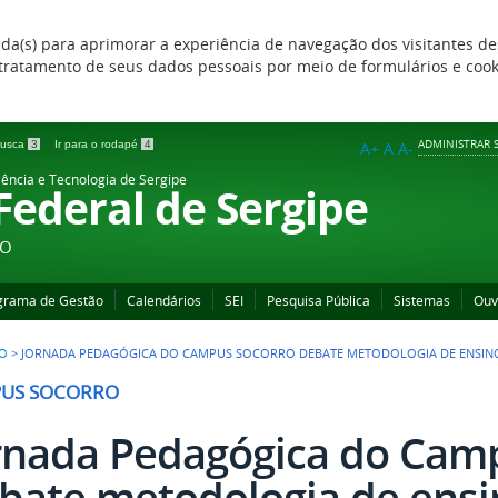
zada(s) para aprimorar a experiência de navegação dos visitantes de
 e tratamento de seus dados pessoais por meio de formulários e coo
ADMINISTRAR S
 busca
3
Ir para o rodapé
4
A+
A
A-
iência e Tecnologia de Sergipe
 Federal de Sergipe
ÃO
grama de Gestão
Calendários
SEI
Pesquisa Pública
Sistemas
Ouv
O
>
JORNADA PEDAGÓGICA DO CAMPUS SOCORRO DEBATE METODOLOGIA DE ENSINO
US SOCORRO
rnada Pedagógica do Cam
bate metodologia de ensi