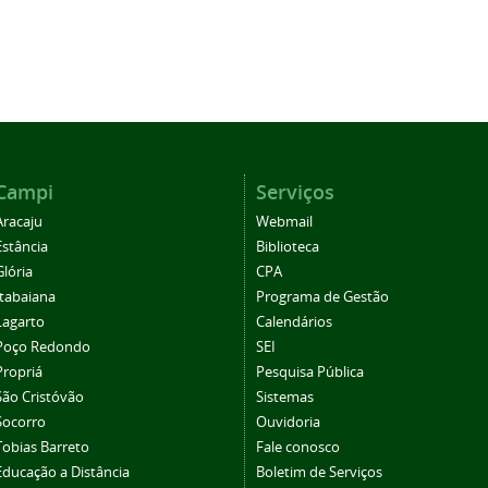
Campi
Serviços
Aracaju
Webmail
Estância
Biblioteca
Glória
CPA
Itabaiana
Programa de Gestão
Lagarto
Calendários
Poço Redondo
SEI
Propriá
Pesquisa Pública
São Cristóvão
Sistemas
Socorro
Ouvidoria
Tobias Barreto
Fale conosco
Educação a Distância
Boletim de Serviços