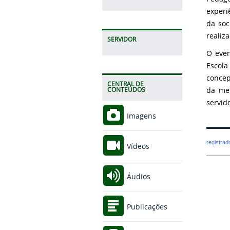
experi
da soc
realiz
SERVIDOR
O even
Escola
conce
CENTRAL DE
da met
CONTEÚDOS
servid
Imagens
registra
Vídeos
Áudios
Publicações