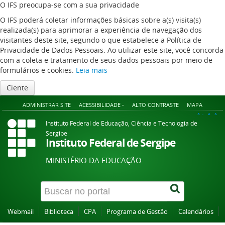
O IFS preocupa-se com a sua privacidade
O IFS poderá coletar informações básicas sobre a(s) visita(s)
realizada(s) para aprimorar a experiência de navegação dos
visitantes deste site, segundo o que estabelece a Política de
Privacidade de Dados Pessoais. Ao utilizar este site, você concorda
com a coleta e tratamento de seus dados pessoais por meio de
formulários e cookies.
Leia mais
Ciente
ADMINISTRAR SITE
ACESSIBILIDADE -
ALTO CONTRASTE
MAPA
A+
A
A-
Instituto Federal de Educação, Ciência e Tecnologia de
Sergipe
Instituto Federal de Sergipe
MINISTÉRIO DA EDUCAÇÃO
Webmail
Biblioteca
CPA
Programa de Gestão
Calendários