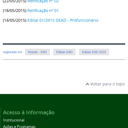
(22/05/2015)
Retificação nº 02
(18/05/2015)
Retificação nº 01
(14/05/2015)
Edital 01/2015 DEAD - Profuncionário
registrado em:
Hotsite - EAD
,
Editais EAD
,
Editais EAD 2015
Voltar para o topo
Acesso à Informação
Institucional
Ações e Programas