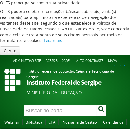
O IFS preocupa-se com a sua privacidade
O IFS poderá coletar informações básicas sobre a(s) visita(s)
realizada(s) para aprimorar a experiência de navegação dos
visitantes deste site, segundo o que estabelece a Política de
Privacidade de Dados Pessoais. Ao utilizar este site, você concorda
com a coleta e tratamento de seus dados pessoais por meio de
formulários e cookies.
Leia mais
Ciente
ADMINISTRAR SITE
ACESSIBILIDADE -
ALTO CONTRASTE
MAPA
A+
A
A-
Instituto Federal de Educação, Ciência e Tecnologia de
Sergipe
Instituto Federal de Sergipe
MINISTÉRIO DA EDUCAÇÃO
Webmail
Biblioteca
CPA
Programa de Gestão
Calendários