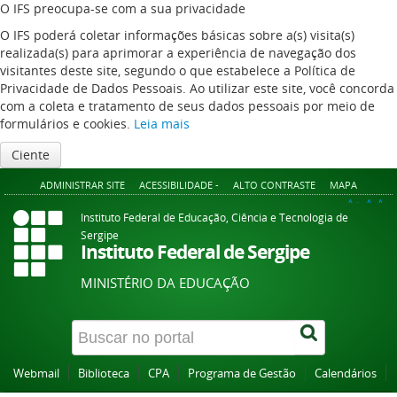
O IFS preocupa-se com a sua privacidade
O IFS poderá coletar informações básicas sobre a(s) visita(s)
realizada(s) para aprimorar a experiência de navegação dos
visitantes deste site, segundo o que estabelece a Política de
Privacidade de Dados Pessoais. Ao utilizar este site, você concorda
com a coleta e tratamento de seus dados pessoais por meio de
formulários e cookies.
Leia mais
Ciente
ADMINISTRAR SITE
ACESSIBILIDADE -
ALTO CONTRASTE
MAPA
A+
A
A-
Instituto Federal de Educação, Ciência e Tecnologia de
Sergipe
Instituto Federal de Sergipe
MINISTÉRIO DA EDUCAÇÃO
Webmail
Biblioteca
CPA
Programa de Gestão
Calendários