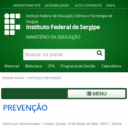
ADMINISTRAR SITE
ACESSIBILIDADE -
ALTO CONTRASTE
MAPA
A+
A
A-
Instituto Federal de Educação, Ciência e Tecnologia de
Sergipe
Instituto Federal de Sergipe
MINISTÉRIO DA EDUCAÇÃO
Webmail
Biblioteca
CPA
Programa de Gestão
Calendários
PÁGINA INICIAL
>
NOTÍCIAS PREVENÇÃO
MENU
PREVENÇÃO
Escrito por
Administrador
|
Criado: Quarta, 18 de Março de 2020, 10h57
|
Última