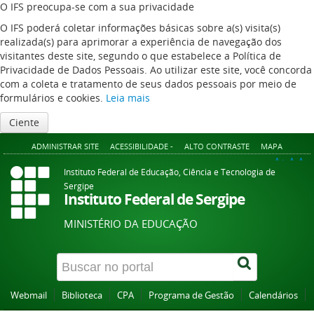
O IFS preocupa-se com a sua privacidade
O IFS poderá coletar informações básicas sobre a(s) visita(s)
realizada(s) para aprimorar a experiência de navegação dos
visitantes deste site, segundo o que estabelece a Política de
Privacidade de Dados Pessoais. Ao utilizar este site, você concorda
com a coleta e tratamento de seus dados pessoais por meio de
formulários e cookies.
Leia mais
Ciente
ADMINISTRAR SITE
ACESSIBILIDADE -
ALTO CONTRASTE
MAPA
A+
A
A-
Instituto Federal de Educação, Ciência e Tecnologia de
Sergipe
Instituto Federal de Sergipe
MINISTÉRIO DA EDUCAÇÃO
Webmail
Biblioteca
CPA
Programa de Gestão
Calendários