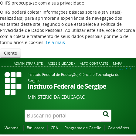
O IFS preocupa-se com a sua privacidade
O IFS poderá coletar informações básicas sobre a(s) visita(s)
realizada(s) para aprimorar a experiência de navegação dos
visitantes deste site, segundo o que estabelece a Política de
Privacidade de Dados Pessoais. Ao utilizar este site, você concorda
com a coleta e tratamento de seus dados pessoais por meio de
formulários e cookies.
Leia mais
Ciente
ADMINISTRAR SITE
ACESSIBILIDADE -
ALTO CONTRASTE
MAPA
A+
A
A-
Instituto Federal de Educação, Ciência e Tecnologia de
Sergipe
Instituto Federal de Sergipe
MINISTÉRIO DA EDUCAÇÃO
Webmail
Biblioteca
CPA
Programa de Gestão
Calendários