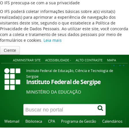
O IFS preocupa-se com a sua privacidade
O IFS poderá coletar informações básicas sobre a(s) visita(s)
realizada(s) para aprimorar a experiência de navegação dos
visitantes deste site, segundo o que estabelece a Política de
Privacidade de Dados Pessoais. Ao utilizar este site, você concorda
com a coleta e tratamento de seus dados pessoais por meio de
formulários e cookies.
Leia mais
Ciente
ADMINISTRAR SITE
ACESSIBILIDADE -
ALTO CONTRASTE
MAPA
A+
A
A-
Instituto Federal de Educação, Ciência e Tecnologia de
Sergipe
Instituto Federal de Sergipe
MINISTÉRIO DA EDUCAÇÃO
Webmail
Biblioteca
CPA
Programa de Gestão
Calendários