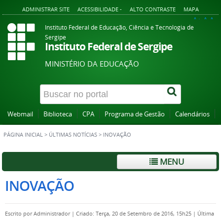
ADMINISTRAR SITE
ACESSIBILIDADE -
ALTO CONTRASTE
MAPA
A+
A
A-
Instituto Federal de Educação, Ciência e Tecnologia de
Sergipe
Instituto Federal de Sergipe
MINISTÉRIO DA EDUCAÇÃO
Webmail
Biblioteca
CPA
Programa de Gestão
Calendários
PÁGINA INICIAL
>
ÚLTIMAS NOTÍCIAS
>
INOVAÇÃO
MENU
INOVAÇÃO
Escrito por
Administrador
|
Criado: Terça, 20 de Setembro de 2016, 15h25
|
Última