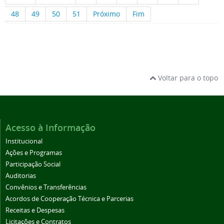
48
49
50
51
Próximo
Fim
Voltar para o topo
Acesso à Informação
Institucional
Ações e Programas
Participação Social
Auditorias
Convênios e Transferências
Acordos de Cooperação Técnica e Parcerias
Receitas e Despesas
Licitações e Contratos