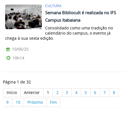
CULTURA
Semana Bibliocult é realizada no IFS
Campus Itabaiana
Consolidado como uma tradição no
calendário do campus, o evento já
chega à sua sexta edição.
10/06/25
10h14
Página 1 de 32
Início
Anterior
1
2
3
4
5
6
7
8
9
10
Próximo
Fim