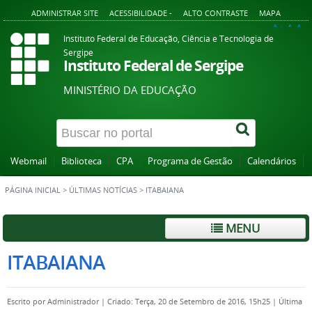
ADMINISTRAR SITE
ACESSIBILIDADE -
ALTO CONTRASTE
MAPA
A+
A
A-
Instituto Federal de Educação, Ciência e Tecnologia de
Sergipe
Instituto Federal de Sergipe
MINISTÉRIO DA EDUCAÇÃO
Webmail
Biblioteca
CPA
Programa de Gestão
Calendários
PÁGINA INICIAL
>
ÚLTIMAS NOTÍCIAS
>
ITABAIANA
MENU
ITABAIANA
Escrito por
Administrador
|
Criado: Terça, 20 de Setembro de 2016, 15h25
|
Última