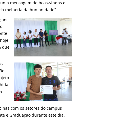
om uma mensagem de boas-vindas e
 da melhoria da humanidade”.
guei
so
ente
 hoje
a que
ao
ião
ojeto
lhida
a
.
icinas com os setores do campus
e e Graduação durante este dia.