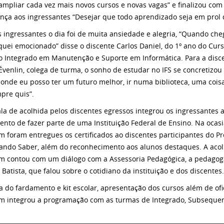
ampliar cada vez mais novos cursos e novas vagas” e finalizou c
nça aos ingressantes “Desejar que todo aprendizado seja em prol
s ingressantes o dia foi de muita ansiedade e alegria, “Quando che
iquei emocionado” disse o discente Carlos Daniel, do 1º ano do Cur
o Integrado em Manutenção e Suporte em Informática. Para a disc
Évenlin, colega de turma, o sonho de estudar no IFS se concretizou
 onde eu posso ter um futuro melhor, ir numa biblioteca, uma cois
pre quis”.
la de acolhida pelos discentes egressos integrou os ingressantes 
ento de fazer parte de uma Instituição Federal de Ensino. Na ocas
 foram entregues os certificados ao discentes participantes do Pr
hando Saber, além do reconhecimento aos alunos destaques. A aco
 contou com um diálogo com a Assessoria Pedagógica, a pedagog
 Batista, que falou sobre o cotidiano da instituição e dos discentes
a do fardamento e kit escolar, apresentação dos cursos além de of
 integrou a programação com as turmas de Integrado, Subsequent