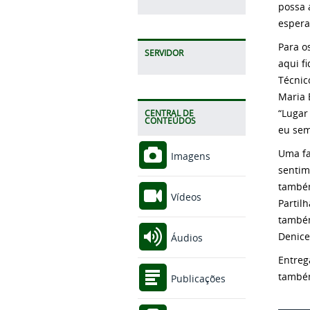
possa 
espera
Para o
SERVIDOR
aqui f
Técnic
Maria 
“Lugar
CENTRAL DE
CONTEÚDOS
eu sem
Uma fa
Imagens
sentim
também
Vídeos
Partil
também
Denice
Áudios
Entreg
também
Publicações