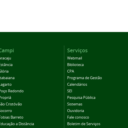
Campi
Serviços
Aracaju
Webmail
Estância
Biblioteca
Glória
CPA
Itabaiana
Programa de Gestão
Lagarto
Calendários
Poço Redondo
SEI
Propriá
Pesquisa Pública
São Cristóvão
Sistemas
Socorro
Ouvidoria
Tobias Barreto
Fale conosco
Educação a Distância
Boletim de Serviços