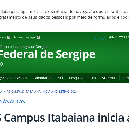
zada(s) para aprimorar a experiência de navegação dos visitantes de
 e tratamento de seus dados pessoais por meio de formulários e coo
ADMINISTRAR S
 busca
3
Ir para o rodapé
4
A+
A
A-
iência e Tecnologia de Sergipe
 Federal de Sergipe
ÃO
grama de Gestão
Calendários
SEI
Pesquisa Pública
Sistemas
Ouv
NA
>
IFS CAMPUS ITABAIANA INICIA ANO LETIVO 2024
A ÀS AULAS
S Campus Itabaiana inicia 