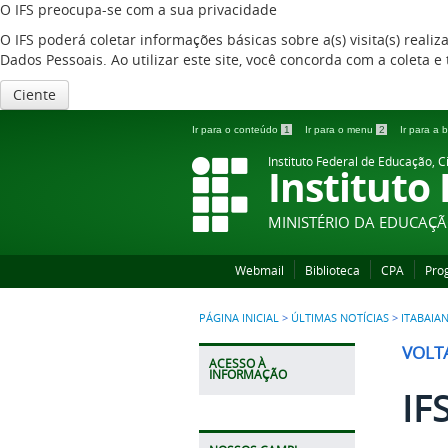
O IFS preocupa-se com a sua privacidade
O IFS poderá coletar informações básicas sobre a(s) visita(s) reali
Dados Pessoais. Ao utilizar este site, você concorda com a coleta
Ciente
Ir para o conteúdo
1
Ir para o menu
2
Ir para a
Instituto Federal de Educação, C
Instituto
MINISTÉRIO DA EDUCAÇ
Webmail
Biblioteca
CPA
Pro
PÁGINA INICIAL
>
ÚLTIMAS NOTÍCIAS
>
ITABAIA
VOLT
ACESSO À
INFORMAÇÃO
IF