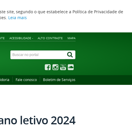
ste site, segundo o que estabelece a Política de Privacidade de
kies.
Leia mais
ITE
ACESSIBILIDADE -
ALTO CONTRASTE
MAPA
idoria
Fale conosco
Boletim de Serviços
ano letivo 2024