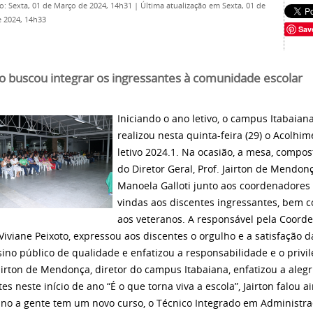
o: Sexta, 01 de Março de 2024, 14h31
|
Última atualização em Sexta, 01 de
 2024, 14h33
Sav
o buscou integrar os ingressantes à comunidade escolar
Iniciando o ano letivo, o campus Itabaiana
realizou nesta quinta-feira (29) o Acolhi
letivo 2024.1. Na ocasião, a mesa, compo
do Diretor Geral, Prof. Jairton de Mendon
Manoela Galloti junto aos coordenadores
vindas aos discentes ingressantes, bem 
aos veteranos. A responsável pela Coorde
Viviane Peixoto, expressou aos discentes o orgulho e a satisfação d
ino público de qualidade e enfatizou a responsabilidade e o privil
Jairton de Mendonça, diretor do campus Itabaiana, enfatizou a alegr
es neste início de ano “É o que torna viva a escola”, Jairton falou 
ano a gente tem um novo curso, o Técnico Integrado em Administra