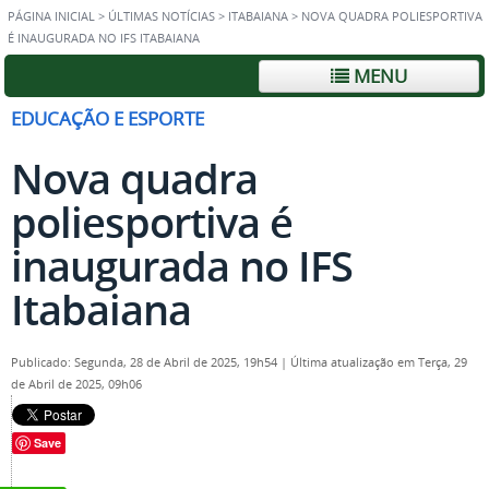
PÁGINA INICIAL
>
ÚLTIMAS NOTÍCIAS
>
ITABAIANA
>
NOVA QUADRA POLIESPORTIVA
É INAUGURADA NO IFS ITABAIANA
MENU
EDUCAÇÃO E ESPORTE
Nova quadra
poliesportiva é
inaugurada no IFS
Itabaiana
Publicado: Segunda, 28 de Abril de 2025, 19h54
|
Última atualização em Terça, 29
de Abril de 2025, 09h06
Save