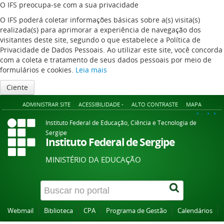
O IFS preocupa-se com a sua privacidade
O IFS poderá coletar informações básicas sobre a(s) visita(s)
realizada(s) para aprimorar a experiência de navegação dos
visitantes deste site, segundo o que estabelece a Política de
Privacidade de Dados Pessoais. Ao utilizar este site, você concorda
com a coleta e tratamento de seus dados pessoais por meio de
formulários e cookies.
Leia mais
Ciente
ADMINISTRAR SITE
ACESSIBILIDADE -
ALTO CONTRASTE
MAPA
A+
A
A-
Instituto Federal de Educação, Ciência e Tecnologia de
Sergipe
Instituto Federal de Sergipe
MINISTÉRIO DA EDUCAÇÃO
Webmail
Biblioteca
CPA
Programa de Gestão
Calendários