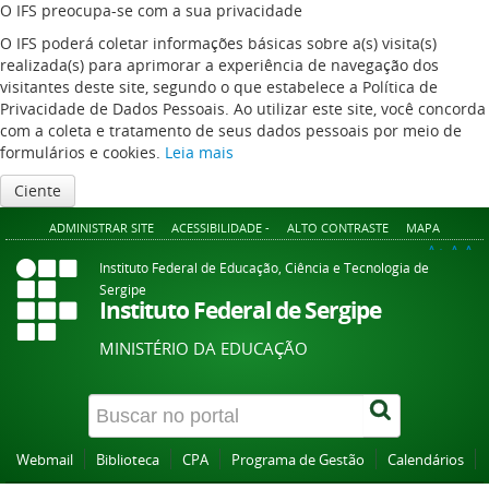
O IFS preocupa-se com a sua privacidade
O IFS poderá coletar informações básicas sobre a(s) visita(s)
realizada(s) para aprimorar a experiência de navegação dos
visitantes deste site, segundo o que estabelece a Política de
Privacidade de Dados Pessoais. Ao utilizar este site, você concorda
com a coleta e tratamento de seus dados pessoais por meio de
formulários e cookies.
Leia mais
Ciente
ADMINISTRAR SITE
ACESSIBILIDADE -
ALTO CONTRASTE
MAPA
A+
A
A-
Instituto Federal de Educação, Ciência e Tecnologia de
Sergipe
Instituto Federal de Sergipe
MINISTÉRIO DA EDUCAÇÃO
Webmail
Biblioteca
CPA
Programa de Gestão
Calendários