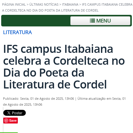
PÁGINA INICIAL
>
ÚLTIMAS NOTÍCIAS
>
ITABAIANA
>
IFS CAMPUS ITABAIANA CELEBRA
A CORDELTECA NO DIA DO POETA DA LITERATURA DE CORDEL
MENU
LITERATURA
IFS campus Itabaiana
celebra a Cordelteca no
Dia do Poeta da
Literatura de Cordel
Publicado: Sexta, 01 de Agosto de 2025, 13h06
|
Última atualização em Sexta, 01
de Agosto de 2025, 13h06
Save