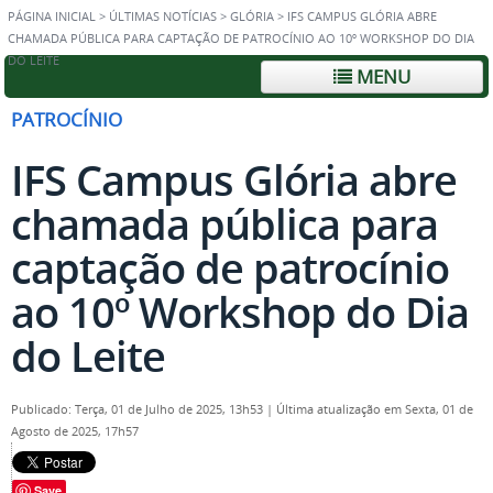
PÁGINA INICIAL
>
ÚLTIMAS NOTÍCIAS
>
GLÓRIA
>
IFS CAMPUS GLÓRIA ABRE
CHAMADA PÚBLICA PARA CAPTAÇÃO DE PATROCÍNIO AO 10º WORKSHOP DO DIA
DO LEITE
MENU
PATROCÍNIO
IFS Campus Glória abre
chamada pública para
captação de patrocínio
ao 10º Workshop do Dia
do Leite
Publicado: Terça, 01 de Julho de 2025, 13h53
|
Última atualização em Sexta, 01 de
Agosto de 2025, 17h57
Save