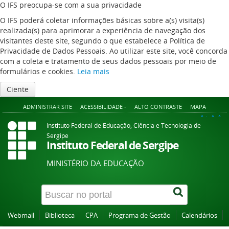
O IFS preocupa-se com a sua privacidade
O IFS poderá coletar informações básicas sobre a(s) visita(s)
realizada(s) para aprimorar a experiência de navegação dos
visitantes deste site, segundo o que estabelece a Política de
Privacidade de Dados Pessoais. Ao utilizar este site, você concorda
com a coleta e tratamento de seus dados pessoais por meio de
formulários e cookies.
Leia mais
Ciente
ADMINISTRAR SITE
ACESSIBILIDADE -
ALTO CONTRASTE
MAPA
A+
A
A-
Instituto Federal de Educação, Ciência e Tecnologia de
Sergipe
Instituto Federal de Sergipe
MINISTÉRIO DA EDUCAÇÃO
Webmail
Biblioteca
CPA
Programa de Gestão
Calendários