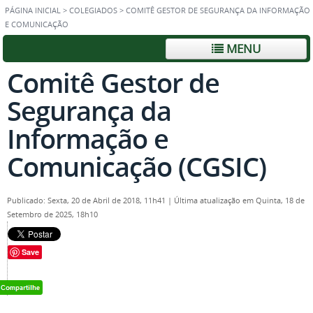
PÁGINA INICIAL
>
COLEGIADOS
>
COMITÊ GESTOR DE SEGURANÇA DA INFORMAÇÃO
E COMUNICAÇÃO
MENU
Comitê Gestor de
Segurança da
Informação e
Comunicação (CGSIC)
Publicado: Sexta, 20 de Abril de 2018, 11h41
|
Última atualização em Quinta, 18 de
Setembro de 2025, 18h10
Save