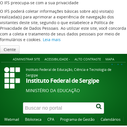
O IFS preocupa-se com a sua privacidade
O IFS poderá coletar informações básicas sobre a(s) visita(s)
realizada(s) para aprimorar a experiência de navegação dos
visitantes deste site, segundo o que estabelece a Política de
Privacidade de Dados Pessoais. Ao utilizar este site, você concorda
com a coleta e tratamento de seus dados pessoais por meio de
formulários e cookies.
Leia mais
Ciente
ADMINISTRAR SITE
ACESSIBILIDADE -
ALTO CONTRASTE
MAPA
A+
A
A-
Instituto Federal de Educação, Ciência e Tecnologia de
Sergipe
Instituto Federal de Sergipe
MINISTÉRIO DA EDUCAÇÃO
Webmail
Biblioteca
CPA
Programa de Gestão
Calendários