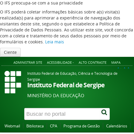
O IFS preocupa-se com a sua privacidade
O IFS poderá coletar informações básicas sobre a(s) visita(s)
realizada(s) para aprimorar a experiência de navegação dos
visitantes deste site, segundo o que estabelece a Política de
Privacidade de Dados Pessoais. Ao utilizar este site, você concorda
com a coleta e tratamento de seus dados pessoais por meio de
formulários e cookies.
Leia mais
Ciente
ADMINISTRAR SITE
ACESSIBILIDADE -
ALTO CONTRASTE
MAPA
A+
A
A-
Instituto Federal de Educação, Ciência e Tecnologia de
Sergipe
Instituto Federal de Sergipe
MINISTÉRIO DA EDUCAÇÃO
Webmail
Biblioteca
CPA
Programa de Gestão
Calendários