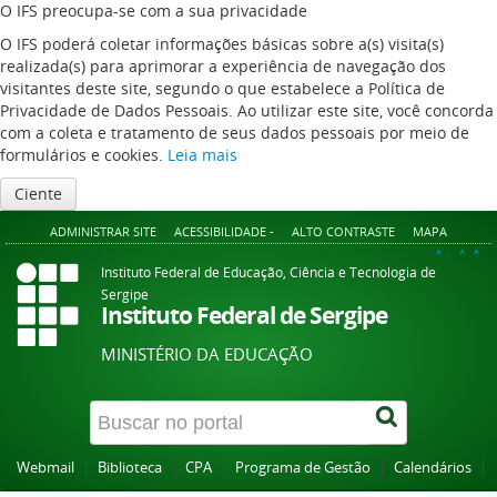
O IFS preocupa-se com a sua privacidade
O IFS poderá coletar informações básicas sobre a(s) visita(s)
realizada(s) para aprimorar a experiência de navegação dos
visitantes deste site, segundo o que estabelece a Política de
Privacidade de Dados Pessoais. Ao utilizar este site, você concorda
com a coleta e tratamento de seus dados pessoais por meio de
formulários e cookies.
Leia mais
Ciente
ADMINISTRAR SITE
ACESSIBILIDADE -
ALTO CONTRASTE
MAPA
A+
A
A-
Instituto Federal de Educação, Ciência e Tecnologia de
Sergipe
Instituto Federal de Sergipe
MINISTÉRIO DA EDUCAÇÃO
Webmail
Biblioteca
CPA
Programa de Gestão
Calendários