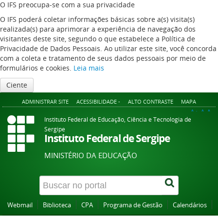
O IFS preocupa-se com a sua privacidade
O IFS poderá coletar informações básicas sobre a(s) visita(s)
realizada(s) para aprimorar a experiência de navegação dos
visitantes deste site, segundo o que estabelece a Política de
Privacidade de Dados Pessoais. Ao utilizar este site, você concorda
com a coleta e tratamento de seus dados pessoais por meio de
formulários e cookies.
Leia mais
Ciente
ADMINISTRAR SITE
ACESSIBILIDADE -
ALTO CONTRASTE
MAPA
A+
A
A-
Instituto Federal de Educação, Ciência e Tecnologia de
Sergipe
Instituto Federal de Sergipe
MINISTÉRIO DA EDUCAÇÃO
Webmail
Biblioteca
CPA
Programa de Gestão
Calendários