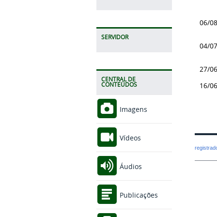
06/0
SERVIDOR
04/0
27/0
CENTRAL DE
CONTEÚDOS
16/0
Imagens
Vídeos
registra
Áudios
Publicações