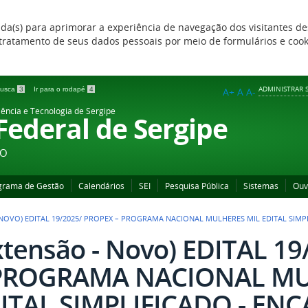
zada(s) para aprimorar a experiência de navegação dos visitantes de
 e tratamento de seus dados pessoais por meio de formulários e coo
ADMINISTRAR S
 busca
3
Ir para o rodapé
4
A+
A
A-
iência e Tecnologia de Sergipe
 Federal de Sergipe
ÃO
grama de Gestão
Calendários
SEI
Pesquisa Pública
Sistemas
Ouv
 NOVO) EDITAL 19/2025/ PROPEX – PROGRAMA NACIONAL MULHERES MIL EDITAL SIMP
xtensão - Novo) EDITAL 1
PROGRAMA NACIONAL MU
ITAL SIMPLIFICADO - EN