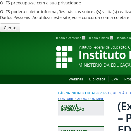
O IFS preocupa-se com a sua privacidade
O IFS poderá coletar informações básicas sobre a(s) visita(s) reali
Dados Pessoais. Ao utilizar este site, você concorda com a coleta
Ciente
Ir para o conteúdo
1
Ir para o menu
2
Ir para a
Instituto Federal de Educação, C
Instituto
MINISTÉRIO DA EDUCAÇ
Webmail
Biblioteca
CPA
Pro
PÁGINA INICIAL
>
EDITAIS
>
2025
>
(EXTENSÃO -
CONTÁBIL E APOIO CONTÁBIL
(E
ACESSO À
INFORMAÇÃO
– 
ED