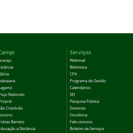
Campi
Serviços
Aracaju
Webmail
Estância
Biblioteca
Glória
CPA
Itabaiana
Programa de Gestão
Lagarto
Calendários
Poço Redondo
SEI
Propriá
Pesquisa Pública
São Cristóvão
Sistemas
Socorro
Ouvidoria
Tobias Barreto
Fale conosco
Educação a Distância
Boletim de Serviços