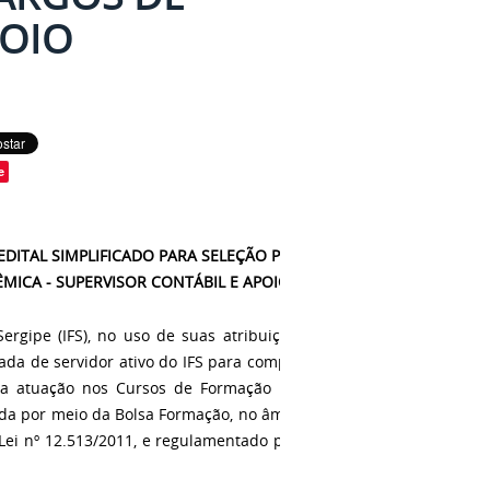
POIO
e
EDITAL SIMPLIFICADO PARA SELEÇÃO PÚBLICA PARA SERVIDORES
ÊMICA - SUPERVISOR CONTÁBIL E APOIO CONTÁBIL.
ergipe (IFS), no uso de suas atribuições legais, torna pública a
da de servidor ativo do IFS para compor a equipe multidisplinar
 atuação nos Cursos de Formação Inicial e Continuada – FIC,
ada por meio da Bolsa Formação, no âmbito do Programa Nacional
ei nº 12.513/2011, e regulamentado pela Portarianº 817/MEC, de