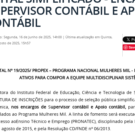
PERVISOR CONTÁBIL E A
NTÁBIL
o: Segunda, 16 de Junho de 2025, 14h00
|
Última atualização em Quinta,
osto de 2025, 15h57
Sav
TAL Nº 19/2025/ PROPEX – PROGRAMA NACIONAL MULHERES MIL - 
ATIVOS PARA COMPOR A EQUIPE MULTIDISCIPLINAR SIST
tora do Instituto Federal de Educação, Ciência e Tecnologia de S
URA DE INSCRIÇÕES para o processo de seleção pública simplifica
êmica,
nos encargos de
S
upervisor contábil e Apoio contábil,
para
lados ao Programa Mulheres Mil. A linha de fomento será execut
esso aoEnsino Técnico e Emprego (PRONATEC), disciplinado pela L
 agosto de 2015, e pela Resolução CD/FNDE nº 06/2013.