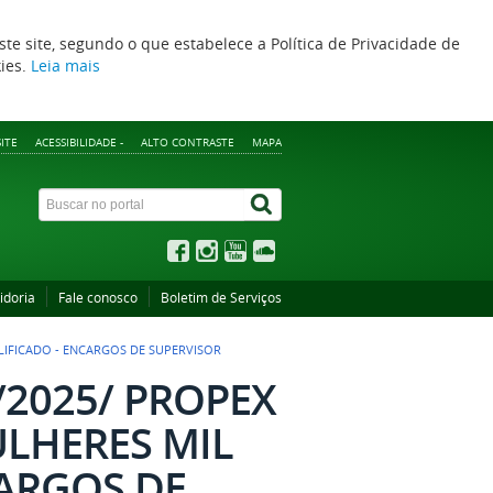
ste site, segundo o que estabelece a Política de Privacidade de
kies.
Leia mais
ITE
ACESSIBILIDADE -
ALTO CONTRASTE
MAPA
idoria
Fale conosco
Boletim de Serviços
LIFICADO - ENCARGOS DE SUPERVISOR
9/2025/ PROPEX
LHERES MIL
CARGOS DE