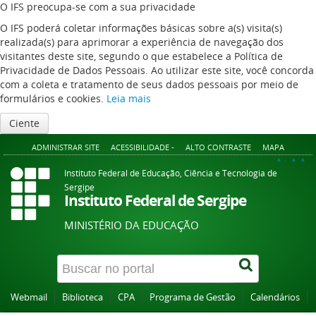
O IFS preocupa-se com a sua privacidade
O IFS poderá coletar informações básicas sobre a(s) visita(s)
realizada(s) para aprimorar a experiência de navegação dos
visitantes deste site, segundo o que estabelece a Política de
Privacidade de Dados Pessoais. Ao utilizar este site, você concorda
com a coleta e tratamento de seus dados pessoais por meio de
formulários e cookies.
Leia mais
Ciente
ADMINISTRAR SITE
ACESSIBILIDADE -
ALTO CONTRASTE
MAPA
A+
A
A-
Instituto Federal de Educação, Ciência e Tecnologia de
Sergipe
Instituto Federal de Sergipe
MINISTÉRIO DA EDUCAÇÃO
Webmail
Biblioteca
CPA
Programa de Gestão
Calendários