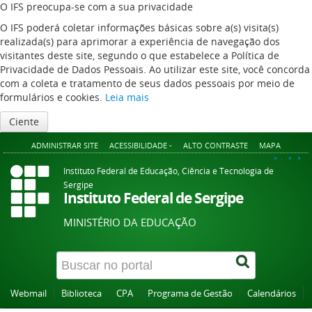
O IFS preocupa-se com a sua privacidade
O IFS poderá coletar informações básicas sobre a(s) visita(s)
realizada(s) para aprimorar a experiência de navegação dos
visitantes deste site, segundo o que estabelece a Política de
Privacidade de Dados Pessoais. Ao utilizar este site, você concorda
com a coleta e tratamento de seus dados pessoais por meio de
formulários e cookies.
Leia mais
Ciente
ADMINISTRAR SITE
ACESSIBILIDADE -
ALTO CONTRASTE
MAPA
A+
A
A-
Instituto Federal de Educação, Ciência e Tecnologia de
Sergipe
Instituto Federal de Sergipe
MINISTÉRIO DA EDUCAÇÃO
Webmail
Biblioteca
CPA
Programa de Gestão
Calendários