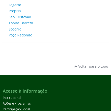
Lagarto
Propriá
São Cristóvão
Tobias Barreto
Socorro
Poço Redondo
Voltar para o topo
Acesso à Informação
Institucional
Ações e Programas
Participação Social