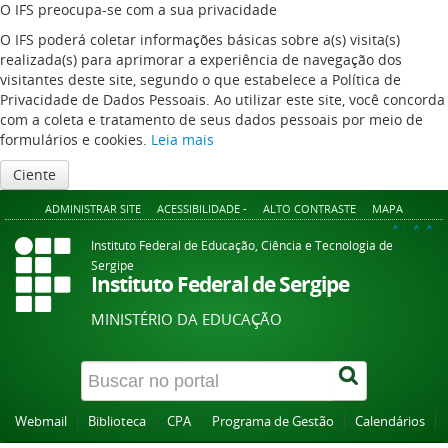
O IFS preocupa-se com a sua privacidade
O IFS poderá coletar informações básicas sobre a(s) visita(s)
realizada(s) para aprimorar a experiência de navegação dos
visitantes deste site, segundo o que estabelece a Política de
Privacidade de Dados Pessoais. Ao utilizar este site, você concorda
com a coleta e tratamento de seus dados pessoais por meio de
formulários e cookies.
Leia mais
Ciente
ADMINISTRAR SITE
ACESSIBILIDADE -
ALTO CONTRASTE
MAPA
A+
A
A-
Instituto Federal de Educação, Ciência e Tecnologia de
Sergipe
Instituto Federal de Sergipe
MINISTÉRIO DA EDUCAÇÃO
Webmail
Biblioteca
CPA
Programa de Gestão
Calendários