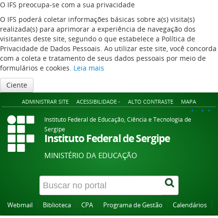
O IFS preocupa-se com a sua privacidade
O IFS poderá coletar informações básicas sobre a(s) visita(s)
realizada(s) para aprimorar a experiência de navegação dos
visitantes deste site, segundo o que estabelece a Política de
Privacidade de Dados Pessoais. Ao utilizar este site, você concorda
com a coleta e tratamento de seus dados pessoais por meio de
formulários e cookies.
Leia mais
Ciente
ADMINISTRAR SITE
ACESSIBILIDADE -
ALTO CONTRASTE
MAPA
A+
A
A-
Instituto Federal de Educação, Ciência e Tecnologia de
Sergipe
Instituto Federal de Sergipe
MINISTÉRIO DA EDUCAÇÃO
Webmail
Biblioteca
CPA
Programa de Gestão
Calendários