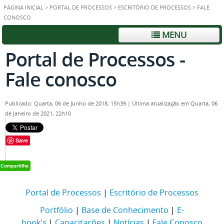
PÁGINA INICIAL
>
PORTAL DE PROCESSOS
>
ESCRITÓRIO DE PROCESSOS
>
FALE
CONOSCO
MENU
Portal de Processos -
Fale conosco
Publicado: Quarta, 06 de Junho de 2018, 15h39
|
Última atualização em Quarta, 06
de Janeiro de 2021, 22h10
Save
Portal de Processos
|
Escritório de Processos
Portfólio
|
Base de Conhecimento
|
E-
book's
|
Capacitações
|
Notícias
|
Fale Conosco