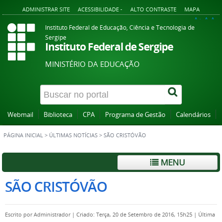
ADMINISTRAR SITE
ACESSIBILIDADE -
ALTO CONTRASTE
MAPA
A+
A
A-
Instituto Federal de Educação, Ciência e Tecnologia de
Sergipe
Instituto Federal de Sergipe
MINISTÉRIO DA EDUCAÇÃO
Webmail
Biblioteca
CPA
Programa de Gestão
Calendários
PÁGINA INICIAL
>
ÚLTIMAS NOTÍCIAS
>
SÃO CRISTÓVÃO
MENU
SÃO CRISTÓVÃO
Escrito por
Administrador
|
Criado: Terça, 20 de Setembro de 2016, 15h25
|
Última