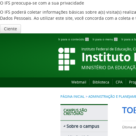
O IFS preocupa-se com a sua privacidade
O IFS poderá coletar informações básicas sobre a(s) visita(s) reali
Dados Pessoais. Ao utilizar este site, você concorda com a coleta
Ciente
Ir para o conteúdo
1
Ir para o menu
2
Ir para a
Instituto Federal de Educação, C
Instituto
MINISTÉRIO DA EDUCAÇ
Webmail
Biblioteca
CPA
Pro
PÁGINA INICIAL
>
ADMINISTRAÇÃO E PLANEJAM
TO
CAMPUS SÃO
CRISTÓVÃO
Sobre o campus
Última a