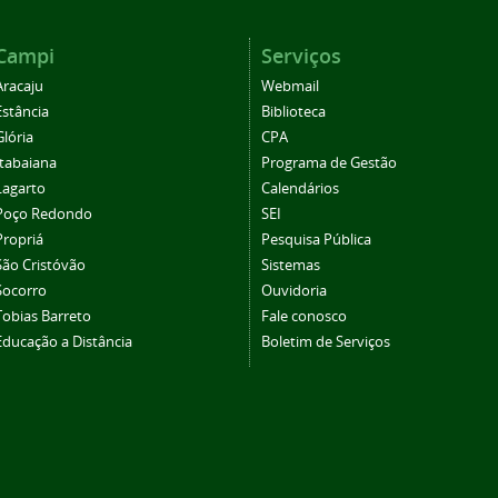
Campi
Serviços
Aracaju
Webmail
Estância
Biblioteca
Glória
CPA
Itabaiana
Programa de Gestão
Lagarto
Calendários
Poço Redondo
SEI
Propriá
Pesquisa Pública
São Cristóvão
Sistemas
Socorro
Ouvidoria
Tobias Barreto
Fale conosco
Educação a Distância
Boletim de Serviços