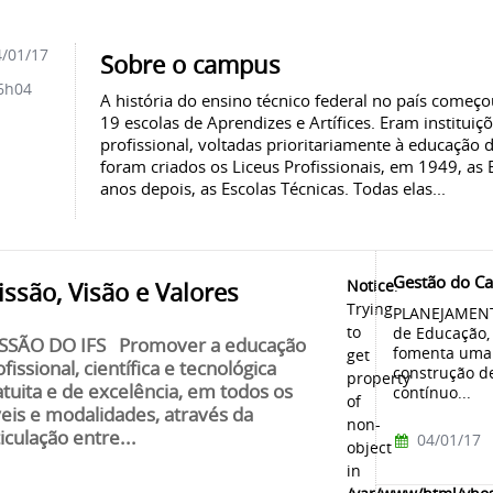
/01/17
Sobre o campus
6h04
A história do ensino técnico federal no país come
19 escolas de Aprendizes e Artífices. Eram instituiç
profissional, voltadas prioritariamente à educação
foram criados os Liceus Profissionais, em 1949, as E
anos depois, as Escolas Técnicas. Todas elas...
Gestão do C
Notice
:
ssão, Visão e Valores
Trying
PLANEJAMENT
to
de Educação, 
SSÃO DO IFS Promover a educação
fomenta uma 
get
fissional, científica e tecnológica
construção d
property
atuita e de excelência, em todos os
contínuo...
of
veis e modalidades, através da
non-
ticulação entre...
04/01/17
object
in