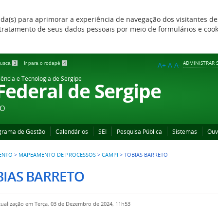
zada(s) para aprimorar a experiência de navegação dos visitantes de
 e tratamento de seus dados pessoais por meio de formulários e coo
ADMINISTRAR S
 busca
3
Ir para o rodapé
4
A+
A
A-
iência e Tecnologia de Sergipe
 Federal de Sergipe
ÃO
grama de Gestão
Calendários
SEI
Pesquisa Pública
Sistemas
Ouv
ENTO
>
MAPEAMENTO DE PROCESSOS
>
CAMPI
>
TOBIAS BARRETO
BIAS BARRETO
tualização em Terça, 03 de Dezembro de 2024, 11h53