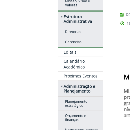
Missão, Visão e
Valores
04
Estrutura
Administrativa
1
Diretorias
Gerências
Editais
Calendário
Acadêmico
Mi
Próximos Eventos
Administração e
MI
Planejamento
pro
Planejamento
gr
estratégico
ní
ar
Orçamento e
finanças
Normativos internos