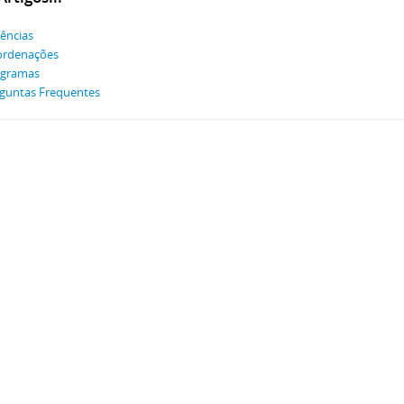
ências
ordenações
ogramas
guntas Frequentes