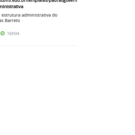
ts/ifs.edu.br/templates/padraogoverno01/html/com_content/categ
ministrativa
 estrutura administrativa do
s Barreto
16h04