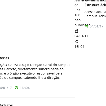
/var/www/html/vhos
Estrutura Ad
on
line
Acesse aqui a
100
Campus Tobia
não
publicado
04/01/17
04/01/17
16h04
torias
ÇÃO-GERAL (DG) A Direção-Geral do campus
as Barreto, diretamente subordinada ao
or, é o órgão executivo responsável pela
ão do campus, cabendo-lhe a direção,...
4/01/17
16h04
rtigos...