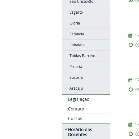
0
São Cristóvão
Lagarto
Glória
Estância
17
0
Itabaiana
Tobias Barreto
Propriá
Socorro
17
Aracaju
0
Legislação
Contato
Cursos
17
Horário dos
0
Docentes