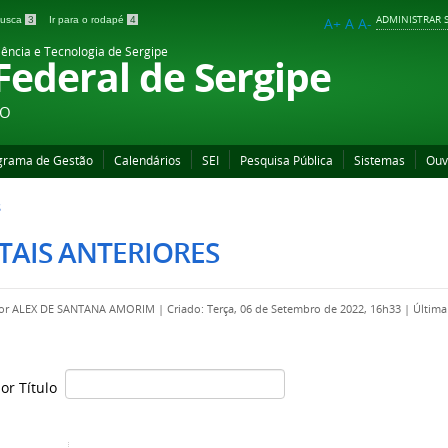
ADMINISTRAR S
 busca
3
Ir para o rodapé
4
A+
A
A-
iência e Tecnologia de Sergipe
 Federal de Sergipe
ÃO
grama de Gestão
Calendários
SEI
Pesquisa Pública
Sistemas
Ouv
S
TAIS ANTERIORES
por
ALEX DE SANTANA AMORIM
|
Criado: Terça, 06 de Setembro de 2022, 16h33
|
Última
por Título