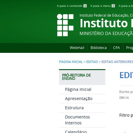
Ir para o conteúdo
1
Ir para o menu
2
Ir para a
Instituto Federal de Educação, C
Instituto
MINISTÉRIO DA EDUCAÇ
Webmail
Biblioteca
CPA
Pro
PÁGINA INICIAL
>
EDITAIS
>
EDITAIS ANTERIORE
EDI
PRÓ-REITORIA DE
ENSINO
Página Inicial
Escrito 
Apresentação
09h14
Estrutura
Filtro 
Documentos
Internos
Calendário