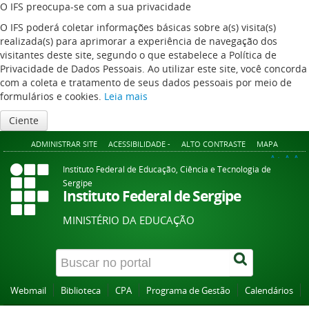
O IFS preocupa-se com a sua privacidade
O IFS poderá coletar informações básicas sobre a(s) visita(s)
realizada(s) para aprimorar a experiência de navegação dos
visitantes deste site, segundo o que estabelece a Política de
Privacidade de Dados Pessoais. Ao utilizar este site, você concorda
com a coleta e tratamento de seus dados pessoais por meio de
formulários e cookies.
Leia mais
Ciente
ADMINISTRAR SITE
ACESSIBILIDADE -
ALTO CONTRASTE
MAPA
A+
A
A-
Instituto Federal de Educação, Ciência e Tecnologia de
Sergipe
Instituto Federal de Sergipe
MINISTÉRIO DA EDUCAÇÃO
Webmail
Biblioteca
CPA
Programa de Gestão
Calendários